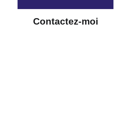
Contactez-moi
EVOLVE
Développement personnel et soins 
énergétiques.
Nous suivre